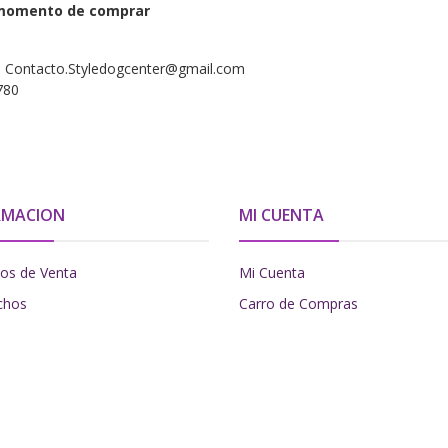
l momento de comprar
s a Contacto.Styledogcenter@gmail.com
780
RMACION
MI CUENTA
os de Venta
Mi Cuenta
chos
Carro de Compras