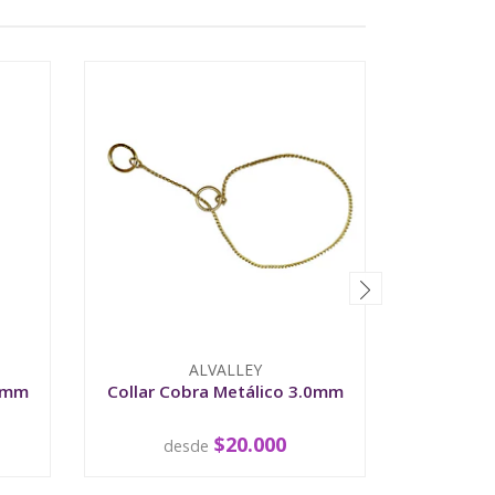
ALVALLEY
.8mm
Collar Cobra Metálico 3.0mm
Collar 
$20.000
desde
d
VER OPCIONES
V