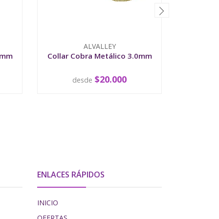
ALVALLEY
.8mm
Collar Cobra Metálico 3.0mm
Collar 
$20.000
desde
d
VER OPCIONES
V
ENLACES RÁPIDOS
INICIO
OFERTAS