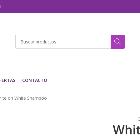
l
FERTAS
CONTACTO
ite on White Shampoo
C
Whit