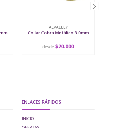
ALVALLEY
.8mm
Collar Cobra Metálico 3.0mm
Collar 
$20.000
desde
d
VER OPCIONES
V
ENLACES RÁPIDOS
INICIO
OFERTAS