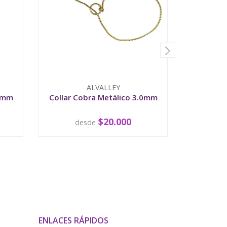
ALVALLEY
.8mm
Collar Cobra Metálico 3.0mm
Collar 
$20.000
desde
d
VER OPCIONES
V
ENLACES RÁPIDOS