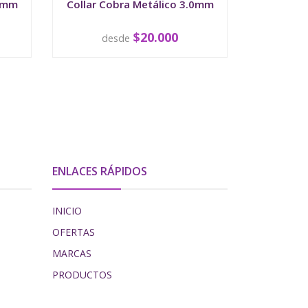
.8mm
Collar Cobra Metálico 3.0mm
Collar 
$20.000
desde
d
VER OPCIONES
V
ENLACES RÁPIDOS
INICIO
OFERTAS
MARCAS
PRODUCTOS