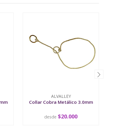
ALVALLEY
.8mm
Collar Cobra Metálico 3.0mm
Collar 
$20.000
desde
d
VER OPCIONES
V