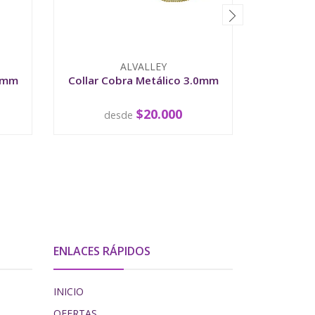
ALVALLEY
.8mm
Collar Cobra Metálico 3.0mm
Collar 
$20.000
desde
d
VER OPCIONES
V
ENLACES RÁPIDOS
INICIO
OFERTAS