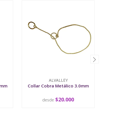
ALVALLEY
.8mm
Collar Cobra Metálico 3.0mm
Collar 
$20.000
desde
d
VER OPCIONES
V